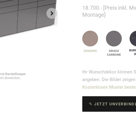
18.700.- [Preis inkl. 
Montage]
Ihr Wunschdekor können S
angeben. Die Bilder zeigen
Kostenloses Muster bestel
✎ JETZT UNVERBIND