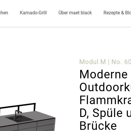
chen
Kamado-Grill
Über maet black
Rezepte & Bl
Modul M | No. 6
Moderne 
Outdoork
Flammkra
D, Spüle 
Brücke