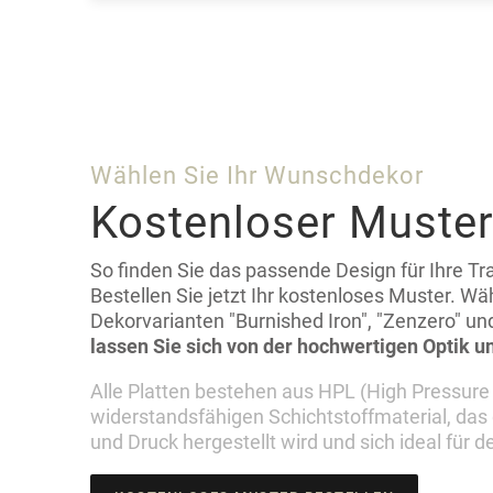
Wählen Sie Ihr Wunschdekor
Kostenloser Muste
So finden Sie das passende Design für Ihre 
Bestellen Sie jetzt Ihr kostenloses Muster. W
Dekorvarianten "Burnished Iron", "Zenzero" un
lassen Sie sich von der hochwertigen Optik 
Alle Platten bestehen aus HPL (High Pressure
widerstandsfähigen Schichtstoffmaterial, da
und Druck hergestellt wird und sich ideal für 