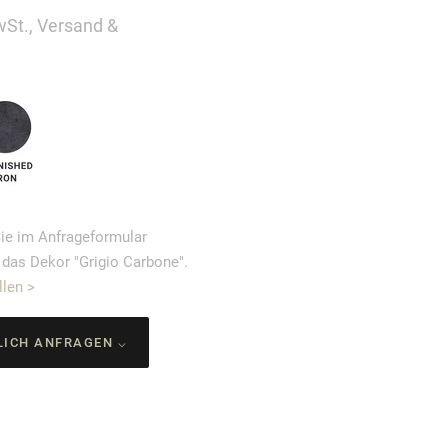
MwSt., Versand &
ie im Anfrageformular
 das Dekor "Grigio Carbone".
len >
LICH ANFRAGEN ⌵