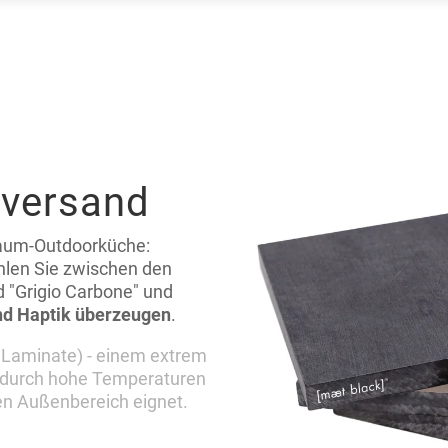
rversand
Traum-Outdoorküche:
ählen Sie zwischen den
d "Grigio Carbone" und
und Haptik überzeugen
.
 Laminate) - einem extrem
s durch hohe Temperaturen
den Außenbereich eignet.