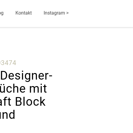
og
Kontakt
Instagram >
03474
Designer-
üche mit
ft Block
und