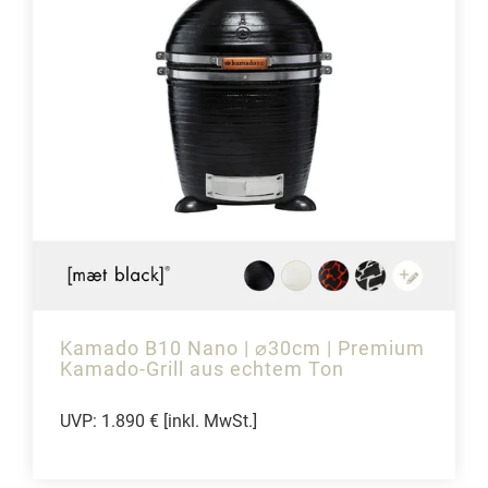
Kamado B10 Nano | ⌀30cm | Premium
Kamado-Grill aus echtem Ton
UVP: 1.890 € [inkl. MwSt.]