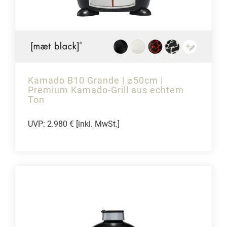
Kamado B10 Grande | ⌀50cm |
Premium Kamado-Grill aus echtem
Ton
UVP: 2.980 € [inkl. MwSt.]