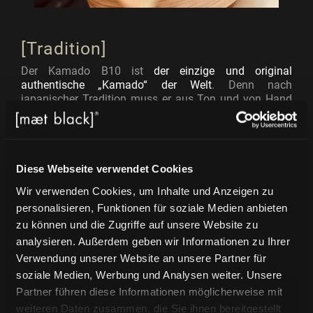
[Tradition]
Der Kamado B10 ist
der einzige und original
authentische „Kamado“ der Welt
.
Denn nach
japanischer Tradition muss er aus Ton und von Hand
gefertigt werden, um „Kamado“ genannt zu werden.
Ton mit Schamotte ist ein natürliches Material, das
nicht bearbeitet werden kann. Deshalb wird jedes Stück
unserer Produkte von Hand gefertigt.
Diese Webseite verwendet Cookies
Wir verwenden Cookies, um Inhalte und Anzeigen zu
personalisieren, Funktionen für soziale Medien anbieten
zu können und die Zugriffe auf unsere Website zu
analysieren. Außerdem geben wir Informationen zu Ihrer
Verwendung unserer Website an unsere Partner für
soziale Medien, Werbung und Analysen weiter. Unsere
Partner führen diese Informationen möglicherweise mit
weiteren Daten zusammen, die Sie ihnen bereitgestellt